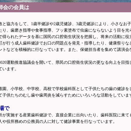
師会の会員は
政と協力をして、1歳半健診や2歳児健診、3歳児健診により、小さなお
たり、歯磨き指導や食事指導、フッ素塗布で虫歯にならないよう目を光
で得られたデータを基に国民の口腔衛生状況を把握し、将来の活動に役
町が行う成人歯科健診でお口の問題点を発見・指導したり、健康祭りな
ントなどを積極的に行なっています。また、保健担当者を集めて講演会
8020運動推進協議会を開いて、県民の口腔衛生状況の更なる向上を目指
ています。
稚園、小学校、中学校、高校で学校歯科医として子供たちの歯の健診を
て子供たちのむし歯や歯周炎を減らすためにいろいろな活動をしていま
場で
所が実施する産業歯科健診で、直接企業に出向いたり、歯科医院に来て
人や役所務めの公務員の人に対して健診事業を行なっています。