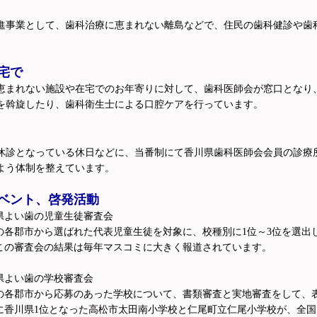
動推進事業として、歯科治療に恵まれない離島などで、住民の歯科健診や歯
宅で
恵まれない施設や在宅でのお年寄りに対して、歯科医師会が窓口となり
を斡旋したり、歯科衛生士による口腔ケアを行っています。
休診となっている休日などに、当番制にて香川県歯科医師会会員の診療所
よう体制を整えています。
ベント、啓発活動
県よい歯の児童生徒審査会
の各郡市から選ばれた代表児童生徒を対象に、校種別に1位～3位を選出
この審査会の結果は毎年マスコミに大きく報道されています。
県よい歯の学校審査会
の各郡市から応募のあった学校について、書類審査と実地審査をして、
に香川県1位となった高松市太田南小学校と仁尾町立仁尾小学校が、全