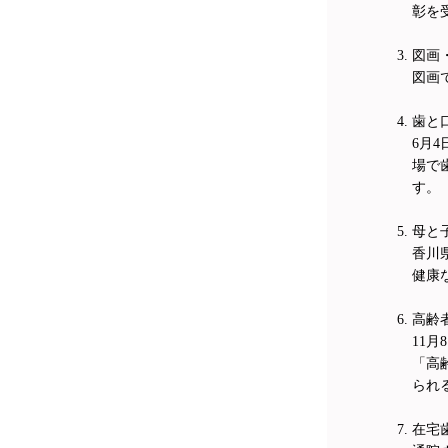
彰を
図画
図画
歯と
6月
場で
す。
母と
香川
健康
高齢
11
「高
られ
在宅