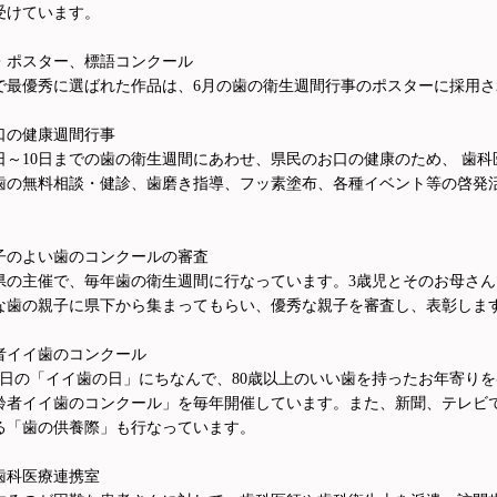
受けています。
・ポスター、標語コンクール
で最優秀に選ばれた作品は、6月の歯の衛生週間行事のポスターに採用さ
口の健康週間行事
4日～10日までの歯の衛生週間にあわせ、県民のお口の健康のため、 歯科
歯の無料相談・健診、歯磨き指導、フッ素塗布、各種イベント等の啓発
子のよい歯のコンクールの審査
県の主催で、毎年歯の衛生週間に行なっています。3歳児とそのお母さ
な歯の親子に県下から集まってもらい、優秀な親子を審査し、表彰しま
者イイ歯のコンクール
月8日の「イイ歯の日」にちなんで、80歳以上のいい歯を持ったお年寄り
齢者イイ歯のコンクール」を毎年開催しています。また、新聞、テレビ
る「歯の供養際」も行なっています。
歯科医療連携室