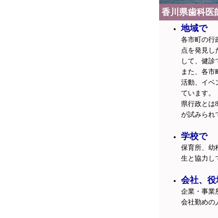
香川県歯科医
地域で
各市町の行
点を発見し
して、健診
また、各市
活動、イベ
ています。
県行政とは
が試みられ
学校で
保育所、幼
生と協力し
会社、役
企業・事業
会社勤めの