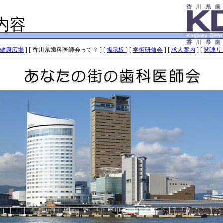
内容
健康広場
] [ 香川県歯科医師会って？ ] [
掲示板
] [
学術研修会
] [
求人案内
] [
関連リ