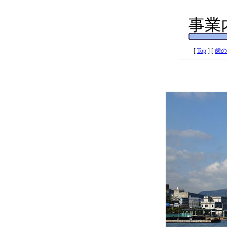
事業
[
Top
] [
歯の