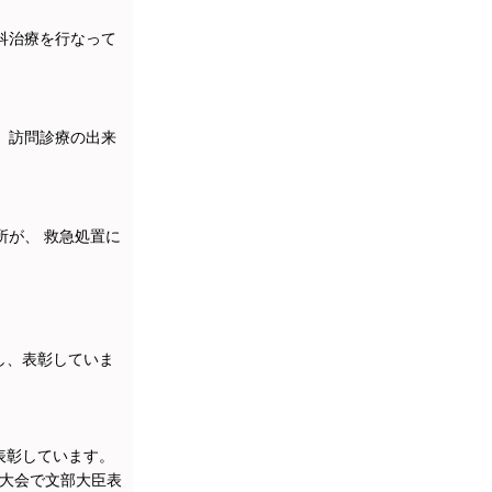
科治療を行なって
、訪問診療の出来
が、 救急処置に
し、表彰していま
表彰しています。
国大会で文部大臣表