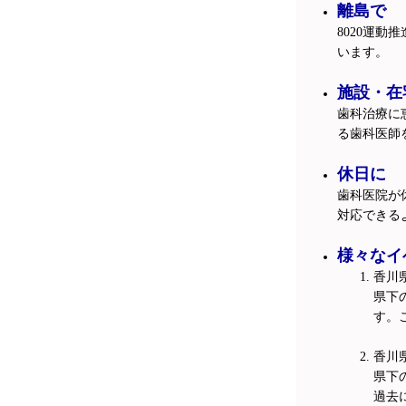
離島で
8020運
います。
施設・在
歯科治療に
る歯科医師
休日に
歯科医院が
対応できる
様々なイ
香川
県下
す。
香川
県下
過去