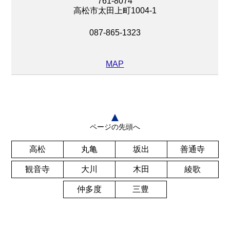
761-8074
高松市太田上町1004-1
087-865-1323
MAP
▲
ページの先頭へ
高松
丸亀
坂出
善通寺
観音寺
大川
木田
綾歌
仲多度
三豊