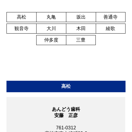
高松
丸亀
坂出
善通寺
観音寺
大川
木田
綾歌
仲多度
三豊
高松
あんどう歯科
安藤 正彦
761-0312