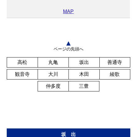
MAP
▲
ページの先頭へ
高松
丸亀
坂出
善通寺
観音寺
大川
木田
綾歌
仲多度
三豊
坂 出