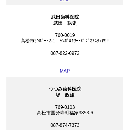
武田歯科医院
武田 聡史
760-0019
高松市ｻﾝﾎﾟｰﾄ2-1 ｼﾝﾎﾞﾙﾀﾜｰ･ﾋﾞｼﾞﾈｽｽｸｪｱ9F
087-822-0972
MAP
つつみ歯科医院
堤 政雄
769-0103
高松市国分寺町福家3853-6
087-874-7373